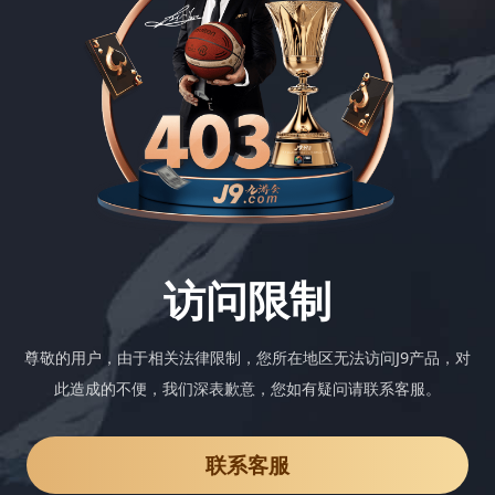
访问限制
尊敬的用户，由于相关法律限制，您所在地区无法访问J9产品，对
此造成的不便，我们深表歉意，您如有疑问请联系客服。
联系客服